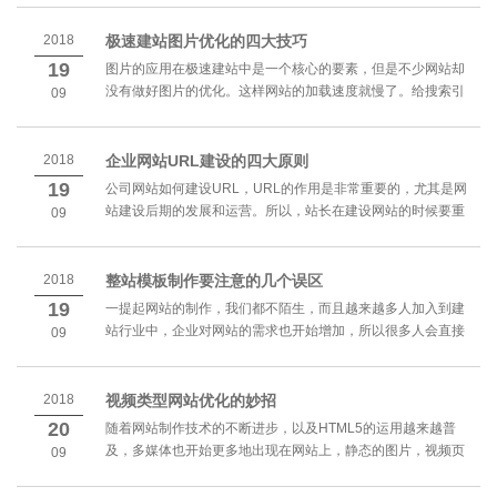
个技巧可以参考。 靠前、保证基本信息的...
2018
极速建站图片优化的四大技巧
19
图片的应用在极速建站中是一个核心的要素，但是不少网站却
没有做好图片的优化。这样网站的加载速度就慢了。给搜索引
09
擎的印象也不好，下面我们就来分析一下网站优化中关于图片
优化的四个技巧。 靠前、给图片添加说明...
2018
企业网站URL建设的四大原则
19
公司网站如何建设URL，URL的作用是非常重要的，尤其是网
站建设后期的发展和运营。所以，站长在建设网站的时候要重
09
视URL的建设。下面我们就来分析一下URL建设的一些原则。
靠前、注册域名的时候要注意的事...
2018
整站模板制作要注意的几个误区
19
一提起网站的制作，我们都不陌生，而且越来越多人加入到建
站行业中，企业对网站的需求也开始增加，所以很多人会直接
09
使用整站模板来制作网站。而网站制作的主题是不一样的，因
此在制作网站的时候，对网站制作的要求也...
2018
视频类型网站优化的妙招
20
随着网站制作技术的不断进步，以及HTML5的运用越来越普
及，多媒体也开始更多地出现在网站上，静态的图片，视频页
09
面的设计。很多优质的视频也成为了网站制作体现艺术的一种
形式，同时也可以提升网站的原创性。视...