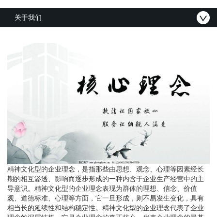
关于我们
精神文化型的企业理念，是指那些由思想、观念、心理等因素经长
期的相互渗透、影响而逐步形成的一种内含于企业生产经营中的主
导意识。精神文化型的企业理念表现为群体的理想、信念、价值
观、道德标准、心理等方面，它一旦形成，则不易发生变化，具有
相当长的延续性和结构稳定性。精神文化型的企业理念代表了企业